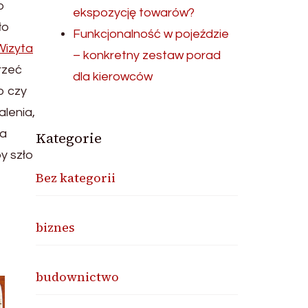
o
ekspozycję towarów?
ło
Funkcjonalność w pojeździe
Wizyta
– konkretny zestaw porad
rzeć
dla kierowców
o czy
lenia,
na
Kategorie
by szło
Bez kategorii
biznes
budownictwo