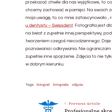
przekazać chwile dla nas wyjątkowe, to c
chcemy zachować w pamięci. Na swoich zdj
moja uwagę, to co mnie zafascynowało , 
u dentysty – Swissdent
. Fotografia jest d
na świat z zupełnie innej perspektywy, p
tworzeniem czegoś niecodziennego. Daje 
poznawania i odkrywania. Nie ograniczam s
zupełnie inne spojrzenie. Zdjęcia to nie ty
w dobrym kierunku.
fotograf
fotografia
zdjęcia
Tags:
Post
Previous Article
Profesjonalne akce