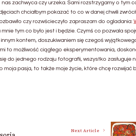
o nas zachwyca czy urzeka. Sami rozstrzygamy o tym c
ęciach chciałbym pokazać to co w danej chwili zwróci
rozbawiło czy rozwścieczyło zapraszam do ogladania:
la mnie tym co było jest i będzie. Czymś co pozwala spoj
od innym kontem, doszukiwaniem się czegoś wyjątkoweg
mi to możliwość ciągłego eksperymentowania, doskona
ię do jednego rodzaju fotografii, wszystko zasługuje 
lko moja pasja, to także moje życie, które chcę rozwijać 
Next Article
soria