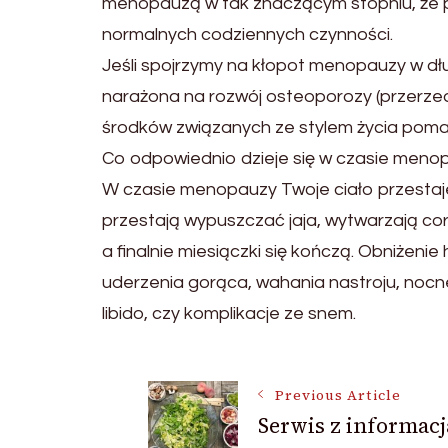
menopauzą w tak znaczącym stopniu, że p
normalnych codziennych czynności.
Jeśli spojrzymy na kłopot menopauzy w dłu
narażona na rozwój osteoporozy (przerzed
środków związanych ze stylem życia pomag
Co odpowiednio dzieje się w czasie meno
W czasie menopauzy Twoje ciało przestaje 
przestają wypuszczać jaja, wytwarzają c
a finalnie miesiączki się kończą. Obniżen
uderzenia gorąca, wahania nastroju, nocne
libido, czy komplikacje ze snem.
Post
Previous Article
Serwis z informac