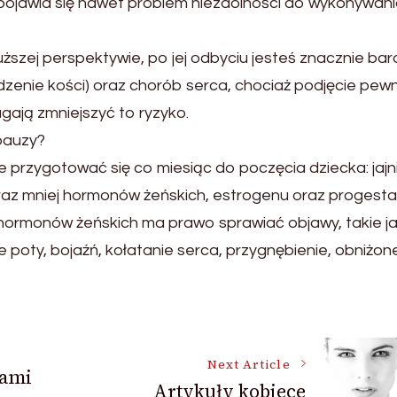
ojawia się nawet problem niezdolności do wykonywan
ższej perspektywie, po jej odbyciu jesteś znacznie bard
zenie kości) oraz chorób serca, chociaż podjęcie pew
ają zmniejszyć to ryzyko.
pauzy?
przygotować się co miesiąc do poczęcia dziecka: jajni
oraz mniej hormonów żeńskich, estrogenu oraz progest
ie hormonów żeńskich ma prawo sprawiać objawy, takie j
 poty, bojaźń, kołatanie serca, przygnębienie, obniżon
Next Article
jami
Artykuły kobiece