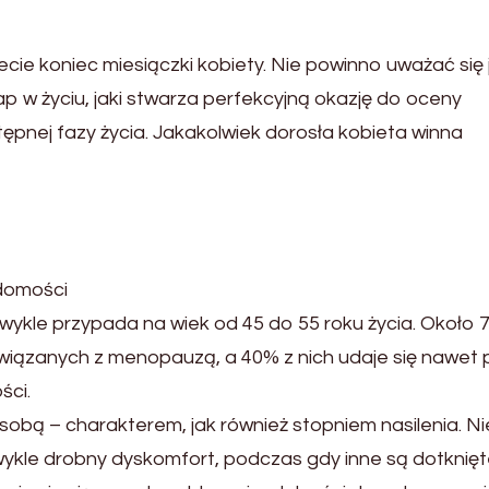
ie koniec miesiączki kobiety. Nie powinno uważać się j
p w życiu, jaki stwarza perfekcyjną okazję do oceny
pnej fazy życia. Jakakolwiek dorosła kobieta winna
domości
zwykle przypada na wiek od 45 do 55 roku życia. Około
iązanych z menopauzą, a 40% z nich udaje się nawet 
ści.
sobą – charakterem, jak również stopniem nasilenia. N
zwykle drobny dyskomfort, podczas gdy inne są dotknię