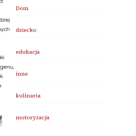
ia
Dom
ziej
dziecko
nych
edukacja
ki
agenu,
inne
ak
e
kulinaria
motoryzacja