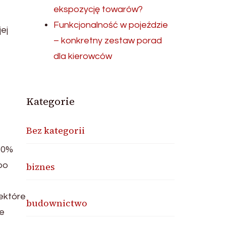
ekspozycję towarów?
Funkcjonalność w pojeździe
ej
– konkretny zestaw porad
dla kierowców
Kategorie
Bez kategorii
 70%
po
biznes
iektóre
budownictwo
te