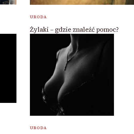
URODA
Żylaki – gdzie znaleźć pomoc?
URODA