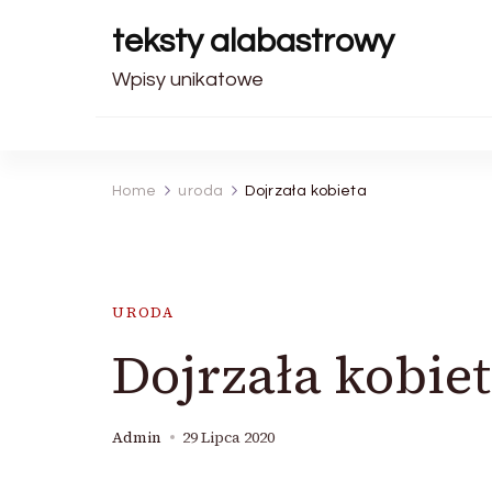
teksty alabastrowy
Wpisy unikatowe
Home
uroda
Dojrzała kobieta
URODA
Dojrzała kobie
Admin
29 Lipca 2020