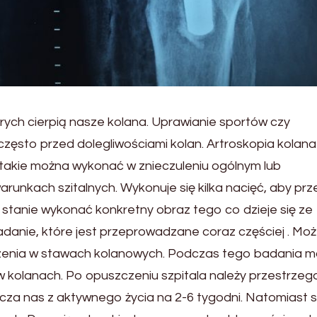
rych cierpią nasze kolana. Uprawianie sportów czy
ęsto przed dolegliwościami kolan. Artroskopia kolana 
akie można wykonać w znieczuleniu ogólnym lub
unkach szitalnych. Wykonuje się kilka nacięć, aby prz
tanie wykonać konkretny obraz tego co dzieje się ze
badanie, które jest przeprowadzane coraz częściej . M
odzenia w stawach kolanowych. Podczas tego badania 
ę w kolanach. Po opuszczeniu szpitala należy przestrzeg
ucza nas z aktywnego życia na 2-6 tygodni. Natomiast 