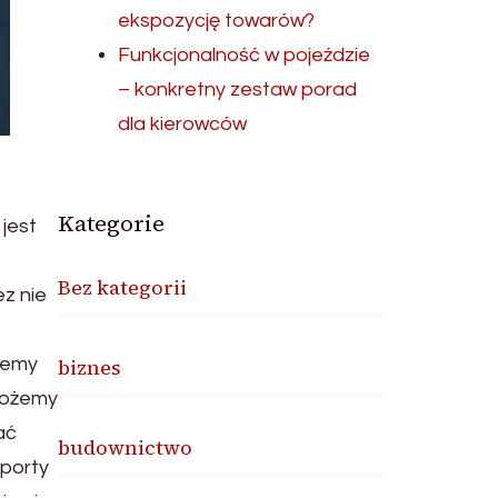
ekspozycję towarów?
Funkcjonalność w pojeździe
– konkretny zestaw porad
dla kierowców
Kategorie
jest
Bez kategorii
ez nie
ożemy
biznes
możemy
ać
budownictwo
sporty