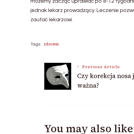
możemy zacząć uprawiać po 8-12 tygodni
jednak lekarz prowadzący. Leczenie pozwol
zaufać lekarzowi.
zdrowie
Tags:
Post
Previous Article
Czy korekcja nosa j
ważna?
Navigation
You may also like