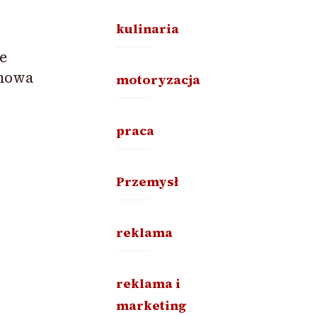
kulinaria
e
mowa
motoryzacja
praca
Przemysł
reklama
reklama i
marketing