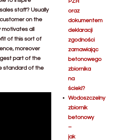
le to inspire
PZH
sales staff? Usually
oraz
e customer on the
dokumentem
 motivates all
deklaracji
t of this sort of
zgodności
ndence, moreover
zamawiając
rgest part of the
betonowego
he standard of the
zbiornika
na
ścieki?
Wodoszczelny
zbiornik
betonowy
–
jak