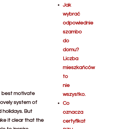
Jak
wybrać
odpowiednie
szambo
do
domu?
Liczba
mieszkańców
to
nie
o best motivate
wszystko.
lovely system of
Co
 holidays. But
oznacza
ke it clear that the
certyfikat