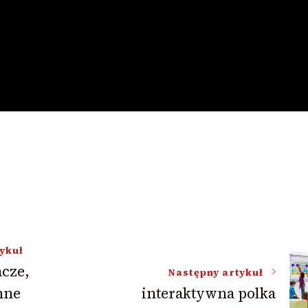
ykuł
acze,
Następny artykuł
nne
interaktywna polka