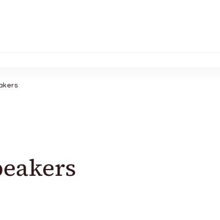
akers
peakers