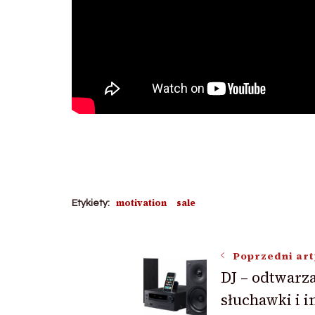
motivation
sale
Etykiety:
Nawigacja
Poprzedni art
DJ – odtwarz
słuchawki i i
wpisu